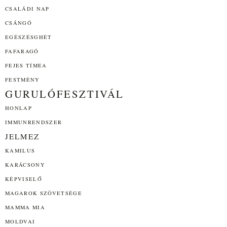
CSALÁDI NAP
CSÁNGÓ
EGÉSZÉSGHÉT
FAFARAGÓ
FEJES TÍMEA
FESTMÉNY
GURULÓFESZTIVÁL
HONLAP
IMMUNRENDSZER
JELMEZ
KAMILUS
KARÁCSONY
KÉPVISELŐ
MAGAROK SZÖVETSÉGE
MAMMA MIA
MOLDVAI