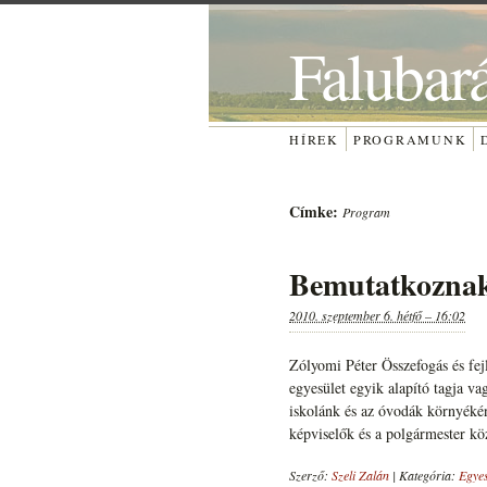
Falubar
HÍREK
PROGRAMUNK
Címke:
Program
Bemutatkoznak 
2010. szeptember 6. hétfő – 16:02
Zólyomi Péter Összefogás és fejl
egyesület egyik alapító tagja v
iskolánk és az óvodák környékén
képviselők és a polgármester kö
Szerző:
Szeli Zalán
|
Kategória:
Egyes