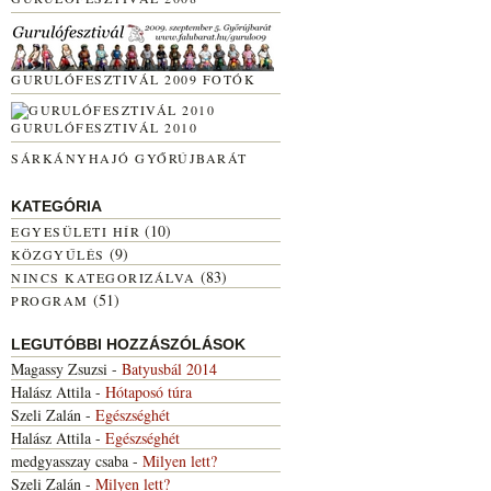
GURULÓFESZTIVÁL 2009 FOTÓK
GURULÓFESZTIVÁL 2010
SÁRKÁNYHAJÓ GYŐRÚJBARÁT
KATEGÓRIA
(10)
EGYESÜLETI HÍR
(9)
KÖZGYŰLÉS
(83)
NINCS KATEGORIZÁLVA
(51)
PROGRAM
LEGUTÓBBI HOZZÁSZÓLÁSOK
Magassy Zsuzsi
-
Batyusbál 2014
Halász Attila
-
Hótaposó túra
Szeli Zalán
-
Egészséghét
Halász Attila
-
Egészséghét
medgyasszay csaba
-
Milyen lett?
Szeli Zalán
-
Milyen lett?