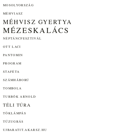
MOSOLYORSZÁG
MÉHVIASZ
MÉHVISZ GYERTYA
MÉZESKALÁCS
NÉPTÁNCFESZTIVÁL
OTT LACI
PANTOMIN
PROGRAM
STAFÉTA
SZÁMHÁBORÚ
TOMBOLA
TURBÓK ARNOLD
TÉLI TÚRA
TÖKLÁMPÁS
TŰZUGRÁS
UJBARATIT.AKARSZ.HU