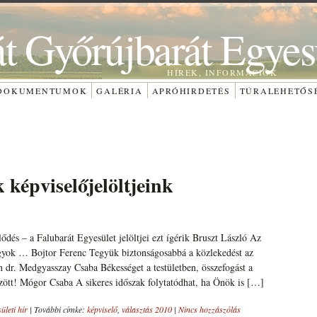
át Győrújbarát Egyes
HÍREK, INFORMÁCIÓK
DOKUMENTUMOK
GALÉRIA
APRÓHIRDETÉS
TÚRALEHETŐS
képviselőjelöltjeink
ődés – a Falubarát Egyesület jelöltjei ezt ígérik Bruszt László Az
agyok … Bojtor Ferenc Tegyük biztonságosabbá a közlekedést az
 dr. Medgyasszay Csaba Békességet a testületben, összefogást a
zött! Mógor Csaba A sikeres időszak folytatódhat, ha Önök is […]
ületi hír
|
További címke:
képviselő
,
választás 2010
|
Nincs hozzászólás