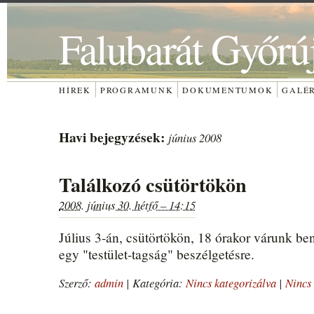
Falubarát Győrú
HÍREK
PROGRAMUNK
DOKUMENTUMOK
GALÉ
Havi bejegyzések:
június 2008
Találkozó csütörtökön
2008. június 30. hétfő – 14:15
Július 3-án, csütörtökön, 18 órakor várunk be
egy "testület-tagság" beszélgetésre.
Szerző:
admin
|
Kategória:
Nincs kategorizálva
|
Nincs 