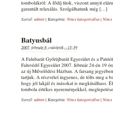
tombolákról: A fődíj titok, viszont annyit elá
garantált relaxálás. Szolgálhatunk még […]
Szerző:
admin
|
Kategória:
Nincs kategorizálva
|
Nincs 
Batyusbál
2007. február 8. csütörtök – 15:59
A Falubarát Győrújbarát Egyesület és a Patrió
Faluvédő Egyesület 2007. február 24-én 19 ór
az új Művelődési Házban. A farsang jegyében
tartjuk. A részvétel ingyenes, de tölts meg a bat
hogy jól lakjál és másokat is megkínálhass. É
tombola értékes nyereményekkel, meglepetés
Szerző:
admin
|
Kategória:
Nincs kategorizálva
|
Nincs 