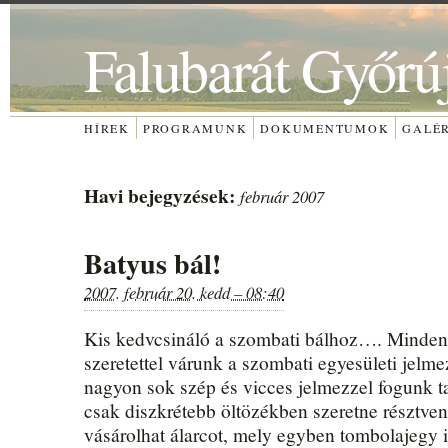
Falubarát Győrú
HÍREK
PROGRAMUNK
DOKUMENTUMOK
GALÉ
Havi bejegyzések:
február 2007
Batyus bál!
2007. február 20. kedd – 08:40
Kis kedvcsináló a szombati bálhoz…. Minden
szeretettel várunk a szombati egyesületi jelm
nagyon sok szép és vicces jelmezzel fogunk ta
csak diszkrétebb öltözékben szeretne résztvenn
vásárolhat álarcot, mely egyben tombolajegy 