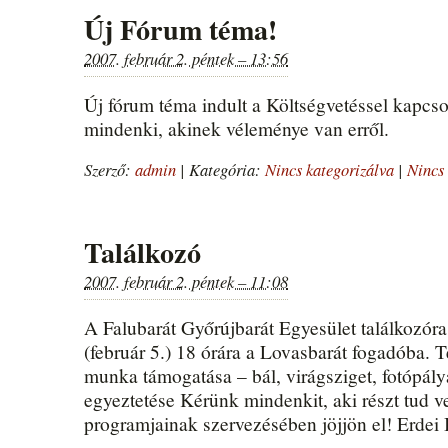
Új Fórum téma!
2007. február 2. péntek – 13:56
Új fórum téma indult a Költségvetéssel kapcsol
mindenki, akinek véleménye van erről.
Szerző:
admin
|
Kategória:
Nincs kategorizálva
|
Nincs 
Találkozó
2007. február 2. péntek – 11:08
A Falubarát Győrújbarát Egyesület találkozóra
(február 5.) 18 órára a Lovasbarát fogadóba. 
munka támogatása – bál, virágsziget, fotópál
egyeztetése Kérünk mindenkit, aki részt tud v
programjainak szervezésében jöjjön el! Erdei 