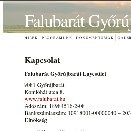
Falubarát Győrú
HÍREK
PROGRAMUNK
DOKUMENTUMOK
GALÉ
Kapcsolat
Falubarát Győrújbarát Egyesület
9081 Győrújbarát
Komlóhát utca 8.
www.falubarat.hu
Adószám: 18984516-2-08
Bankszámlaszám: 10918001-00000040 – 20
Elnökség