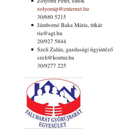
Zólyomi Péter, elnök
zolyomip@enternet.hu
30/680 5215
Jámborné Baka Mária, titkár
ria@agt.hu
20/927 5844
Szeli Zalán, gazdasági ügyintéző
szeli@kontur.hu
30/9277 225