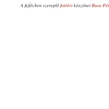
A fejlécben szereplő
fotóért
köszönet
Busa Pé