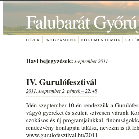
Falubarát Győrú
HÍREK
PROGRAMUNK
DOKUMENTUMOK
GALÉ
Havi bejegyzések:
szeptember 2011
IV. Gurulófesztivál
2011. szeptember 2. péntek – 22:48
Idén szeptember 10-én rendezzük a Gurulófesz
vágyó gyereket és szüleit szívesen várunk Ko
szokásos és új programjainkkal, finomságokka
rendezvény honlapján találsz, nevezni is itt le
www.gurulofesztival.hu/2011