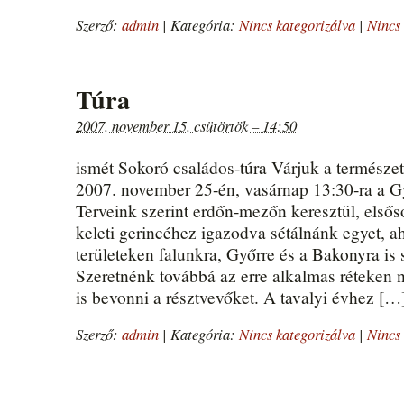
Szerző:
admin
|
Kategória:
Nincs kategorizálva
|
Nincs 
Túra
2007. november 15. csütörtök – 14:50
ismét Sokoró családos-túra Várjuk a természet
2007. november 25-én, vasárnap 13:30-ra a 
Terveink szerint erdőn-mezőn keresztül, elsős
keleti gerincéhez igazodva sétálnánk egyet, a
területeken falunkra, Győrre és a Bakonyra is 
Szeretnénk továbbá az erre alkalmas réteken 
is bevonni a résztvevőket. A tavalyi évhez […
Szerző:
admin
|
Kategória:
Nincs kategorizálva
|
Nincs 