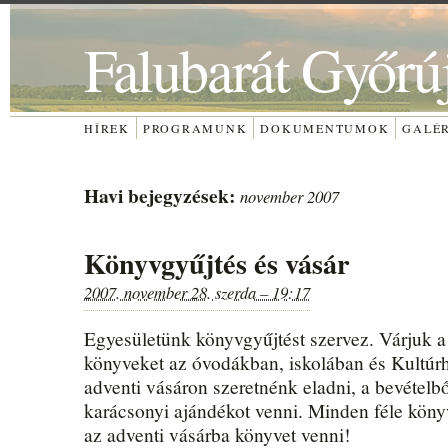
Falubarát Győrú
HÍREK
PROGRAMUNK
DOKUMENTUMOK
GALÉ
Havi bejegyzések:
november 2007
Könyvgyűjtés és vásár
2007. november 28. szerda – 19:17
Egyesületünk könyvgyűjtést szervez. Várjuk a 
könyveket az óvodákban, iskolában és Kultúr
adventi vásáron szeretnénk eladni, a bevétel
karácsonyi ajándékot venni. Minden féle köny
az adventi vásárba könyvet venni!