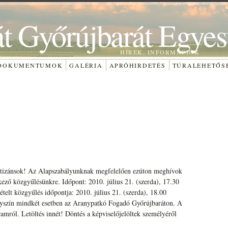
át Győrújbarát Egyes
HÍREK, INFORMÁCIÓK
DOKUMENTUMOK
GALÉRIA
APRÓHIRDETÉS
TÚRALEHETŐS
patizánsok! Az Alapszabályunknak megfelelően ezúton meghívok
ző közgyűlésünkre. Időpont: 2010. július 21. (szerda), 17.30
telt közgyűlés időpontja: 2010. július 21. (szerda), 18.00
elyszín mindkét esetben az Aranypatkó Fogadó Győrújbaráton. A
ramról. Letöltés innét! Döntés a képviselőjelöltek személyéről