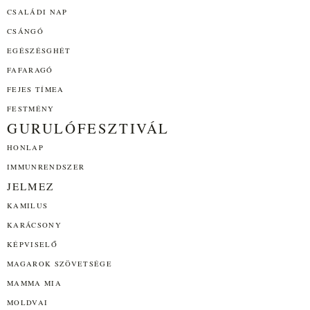
CSALÁDI NAP
CSÁNGÓ
EGÉSZÉSGHÉT
FAFARAGÓ
FEJES TÍMEA
FESTMÉNY
GURULÓFESZTIVÁL
HONLAP
IMMUNRENDSZER
JELMEZ
KAMILUS
KARÁCSONY
KÉPVISELŐ
MAGAROK SZÖVETSÉGE
MAMMA MIA
MOLDVAI