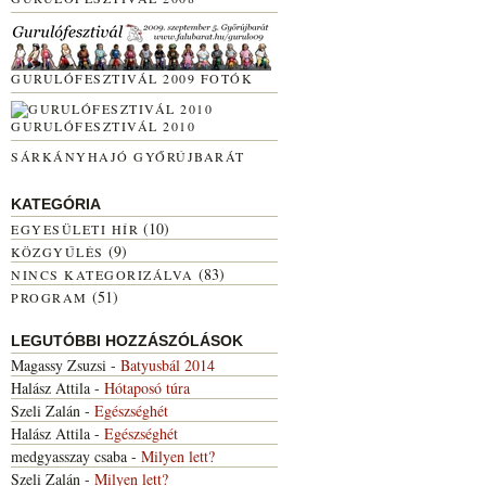
GURULÓFESZTIVÁL 2009 FOTÓK
GURULÓFESZTIVÁL 2010
SÁRKÁNYHAJÓ GYŐRÚJBARÁT
KATEGÓRIA
(10)
EGYESÜLETI HÍR
(9)
KÖZGYŰLÉS
(83)
NINCS KATEGORIZÁLVA
(51)
PROGRAM
LEGUTÓBBI HOZZÁSZÓLÁSOK
Magassy Zsuzsi
-
Batyusbál 2014
Halász Attila
-
Hótaposó túra
Szeli Zalán
-
Egészséghét
Halász Attila
-
Egészséghét
medgyasszay csaba
-
Milyen lett?
Szeli Zalán
-
Milyen lett?