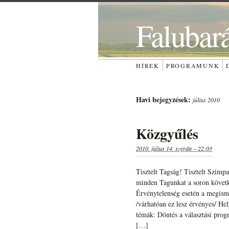
Falubar
HÍREK
PROGRAMUNK
Havi bejegyzések:
július 2010
Közgyűlés
2010. július 14. szerda – 22:03
Tisztelt Tagság! Tisztelt Szim
minden Tagunkat a soron követke
Érvénytelenség esetén a megismé
/várhatóan ez lesz érvényes/ H
témák: Döntés a választási prog
[…]