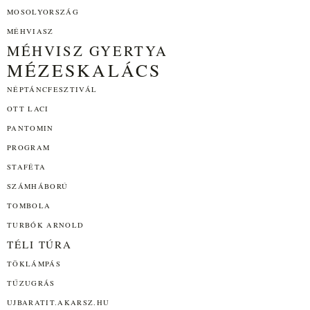
MOSOLYORSZÁG
MÉHVIASZ
MÉHVISZ GYERTYA
MÉZESKALÁCS
NÉPTÁNCFESZTIVÁL
OTT LACI
PANTOMIN
PROGRAM
STAFÉTA
SZÁMHÁBORÚ
TOMBOLA
TURBÓK ARNOLD
TÉLI TÚRA
TÖKLÁMPÁS
TŰZUGRÁS
UJBARATIT.AKARSZ.HU