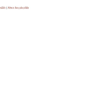
yűlés
|
Nincs hozzászólás