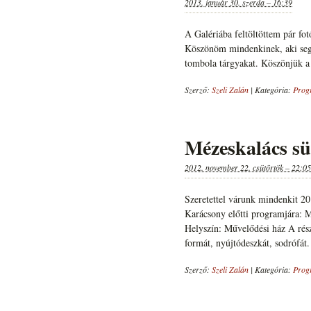
2013. január 30. szerda – 16:39
A Galériába feltöltöttem pár fo
Köszönöm mindenkinek, aki segí
tombola tárgyakat. Köszönjük a
Szerző:
Szeli Zalán
|
Kategória:
Prog
Mézeskalács süt
2012. november 22. csütörtök – 22:05
Szeretettel várunk mindenkit 2
Karácsony előtti programjára: Mé
Helyszín: Művelődési ház A rés
formát, nyújtódeszkát, sodrófát
Szerző:
Szeli Zalán
|
Kategória:
Prog