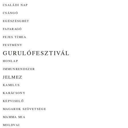
CSALÁDI NAP
CSÁNGÓ
EGÉSZÉSGHÉT
FAFARAGÓ
FEJES TÍMEA
FESTMÉNY
GURULÓFESZTIVÁL
HONLAP
IMMUNRENDSZER
JELMEZ
KAMILUS
KARÁCSONY
KÉPVISELŐ
MAGAROK SZÖVETSÉGE
MAMMA MIA
MOLDVAI