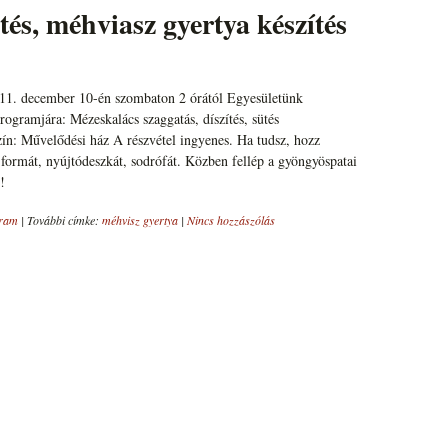
és, méhviasz gyertya készítés
011. december 10-én szombaton 2 órától Egyesületünk
ogramjára: Mézeskalács szaggatás, díszítés, sütés
ín: Művelődési ház A részvétel ingyenes. Ha tudsz, hozz
ormát, nyújtódeszkát, sodrófát. Közben fellép a gyöngyöspatai
!
ram
|
További címke:
méhvisz gyertya
|
Nincs hozzászólás