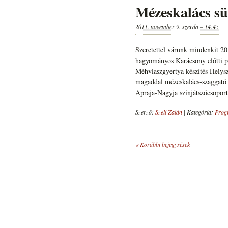
Mézeskalács süt
2011. november 9. szerda – 14:45
Szeretettel várunk mindenkit 2
hagyományos Karácsony előtti pr
Méhviaszgyertya készítés Helysz
magaddal mézeskalács-szaggató f
Apraja-Nagyja színjátszócsoport
Szerző:
Szeli Zalán
|
Kategória:
Prog
«
Korábbi bejegyzések