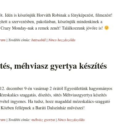
tót. Idén is köszönjük Horváth Robinak a fényképezést, filmezést!
tett a szervezésben, pakolásban, köszönjük mindenkinek a
 Crazy Monday-nak a remek zenét! Találkozzunk jövőre is!
ram
|
További címke:
batyusbál
|
Nincs hozzászólás
és, méhviasz gyertya készítés
012. december 9-én vasárnap 2 órától Egyesületünk hagyományos
zeskalács szaggatás, díszítés, sütés Méhviaszgyertya készítés
zvétel ingyenes. Ha tudsz, hozz magaddal mézeskalács-szaggató
. Közben fellépnek a Baráti Dalszínház művészei!
ram
|
További címke:
méhvisz gyertya
|
Nincs hozzászólás