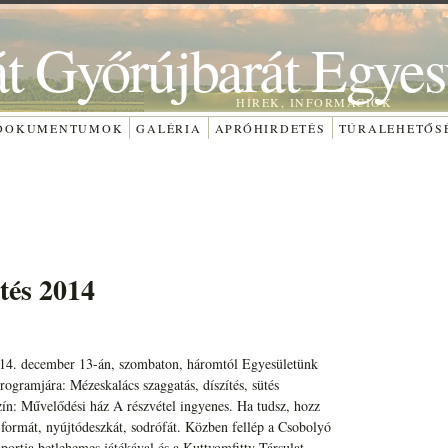
át Győrújbarát Egyes
HÍREK, INFORMÁCIÓK
DOKUMENTUMOK
GALÉRIA
APRÓHIRDETÉS
TÚRALEHETŐS
tés 2014
014. december 13-án, szombaton, háromtól Egyesületünk
ogramjára: Mézeskalács szaggatás, díszítés, sütés
ín: Művelődési ház A részvétel ingyenes. Ha tudsz, hozz
formát, nyújtódeszkát, sodrófát. Közben fellép a Csobolyó
ortja betlehemes játékával és a Kuttyomfitty Társulat