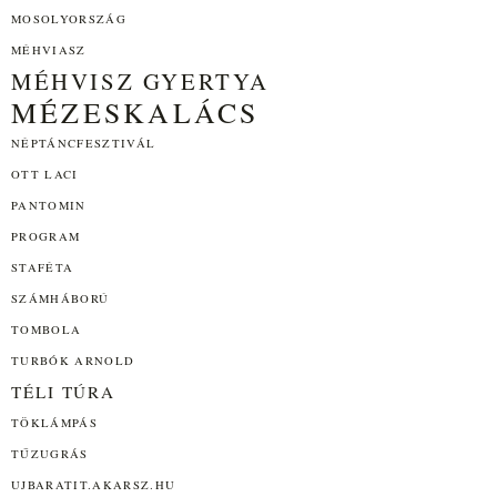
MOSOLYORSZÁG
MÉHVIASZ
MÉHVISZ GYERTYA
MÉZESKALÁCS
NÉPTÁNCFESZTIVÁL
OTT LACI
PANTOMIN
PROGRAM
STAFÉTA
SZÁMHÁBORÚ
TOMBOLA
TURBÓK ARNOLD
TÉLI TÚRA
TÖKLÁMPÁS
TŰZUGRÁS
UJBARATIT.AKARSZ.HU