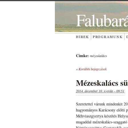
Falubar
HÍREK
PROGRAMUNK
Címke:
mézeskalács
«
Korábbi bejegyzések
Mézeskalács sü
2014. december 10. szerda – 09:51
Szeretettel várunk mindenkit 2
hagyományos Karácsony előtti pr
Méhviaszgyertya készítés Helysz
magaddal mézeskalács-szaggató 
Néptáncegyüttes Cseperedők csop