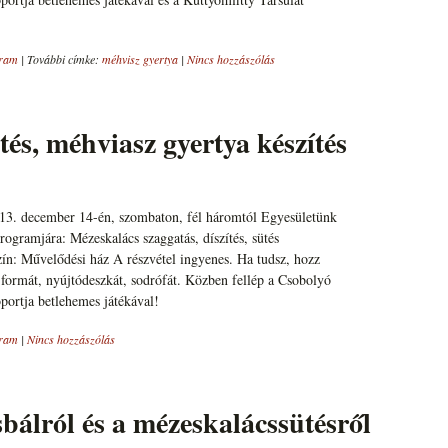
ram
|
További címke:
méhvisz gyertya
|
Nincs hozzászólás
és, méhviasz gyertya készítés
013. december 14-én, szombaton, fél háromtól Egyesületünk
ogramjára: Mézeskalács szaggatás, díszítés, sütés
ín: Művelődési ház A részvétel ingyenes. Ha tudsz, hozz
formát, nyújtódeszkát, sodrófát. Közben fellép a Csobolyó
portja betlehemes játékával!
ram
|
Nincs hozzászólás
bálról és a mézeskalácssütésről