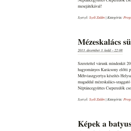
mesejátékával!
Szerző:
Szeli Zalán
|
Kategória:
Prog
Mézeskalács süt
2013. december 3. kedd – 22:08
Szeretettel várunk mindenkit 2
hagyományos Karácsony előtti pr
Méhviaszgyertya készítés Helysz
magaddal mézeskalács-szaggató 
Néptáncegyüttes Cseperedők cso
Szerző:
Szeli Zalán
|
Kategória:
Prog
Képek a batyus