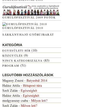
GURULÓFESZTIVÁL 2009 FOTÓK
GURULÓFESZTIVÁL 2010
SÁRKÁNYHAJÓ GYŐRÚJBARÁT
KATEGÓRIA
(10)
EGYESÜLETI HÍR
(9)
KÖZGYŰLÉS
(83)
NINCS KATEGORIZÁLVA
(51)
PROGRAM
LEGUTÓBBI HOZZÁSZÓLÁSOK
Magassy Zsuzsi
-
Batyusbál 2014
Halász Attila
-
Hótaposó túra
Szeli Zalán
-
Egészséghét
Halász Attila
-
Egészséghét
medgyasszay csaba
-
Milyen lett?
Szeli Zalán
-
Milyen lett?