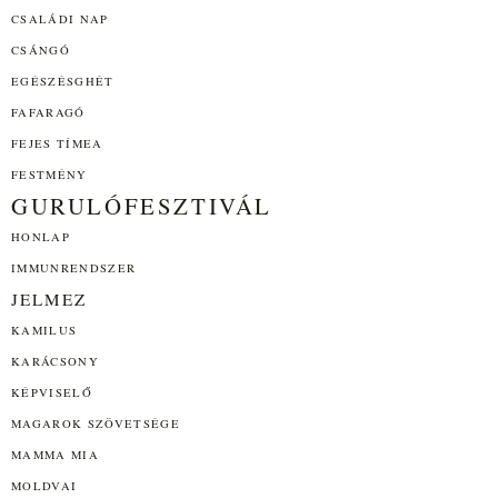
CSALÁDI NAP
CSÁNGÓ
EGÉSZÉSGHÉT
FAFARAGÓ
FEJES TÍMEA
FESTMÉNY
GURULÓFESZTIVÁL
HONLAP
IMMUNRENDSZER
JELMEZ
KAMILUS
KARÁCSONY
KÉPVISELŐ
MAGAROK SZÖVETSÉGE
MAMMA MIA
MOLDVAI