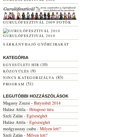
GURULÓFESZTIVÁL 2009 FOTÓK
GURULÓFESZTIVÁL 2010
SÁRKÁNYHAJÓ GYŐRÚJBARÁT
KATEGÓRIA
(10)
EGYESÜLETI HÍR
(9)
KÖZGYŰLÉS
(83)
NINCS KATEGORIZÁLVA
(51)
PROGRAM
LEGUTÓBBI HOZZÁSZÓLÁSOK
Magassy Zsuzsi
-
Batyusbál 2014
Halász Attila
-
Hótaposó túra
Szeli Zalán
-
Egészséghét
Halász Attila
-
Egészséghét
medgyasszay csaba
-
Milyen lett?
Szeli Zalán
-
Milyen lett?