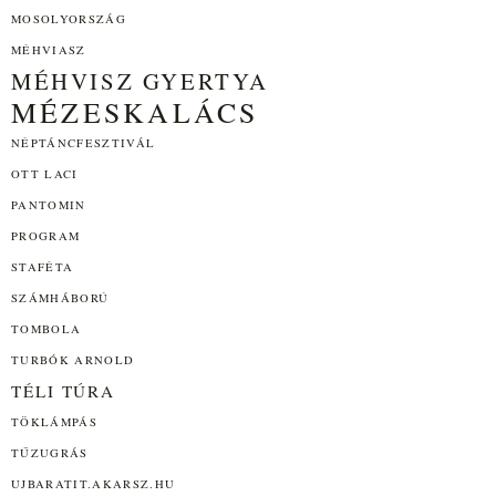
MOSOLYORSZÁG
MÉHVIASZ
MÉHVISZ GYERTYA
MÉZESKALÁCS
NÉPTÁNCFESZTIVÁL
OTT LACI
PANTOMIN
PROGRAM
STAFÉTA
SZÁMHÁBORÚ
TOMBOLA
TURBÓK ARNOLD
TÉLI TÚRA
TÖKLÁMPÁS
TŰZUGRÁS
UJBARATIT.AKARSZ.HU