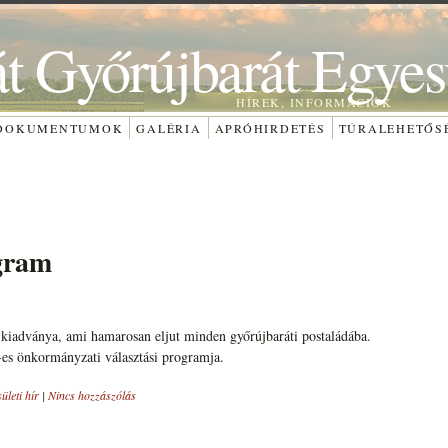
át Győrújbarát Egyes
HÍREK, INFORMÁCIÓK
DOKUMENTUMOK
GALÉRIA
APRÓHIRDETÉS
TÚRALEHETŐS
gram
 kiadványa, ami hamarosan eljut minden győrújbaráti postaládába.
-es önkormányzati választási programja.
ületi hír
|
Nincs hozzászólás