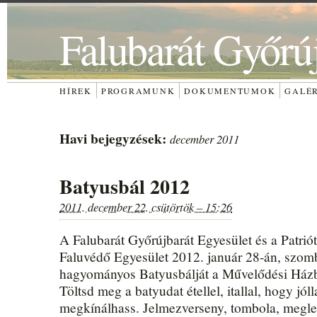
Falubarát Győrú
HÍREK
PROGRAMUNK
DOKUMENTUMOK
GALÉ
Havi bejegyzések:
december 2011
Batyusbál 2012
2011. december 22. csütörtök – 15:26
A Falubarát Győrújbarát Egyesület és a Patrió
Faluvédő Egyesület 2012. január 28-án, szomb
hagyományos Batyusbálját a Művelődési Házb
Töltsd meg a batyudat étellel, itallal, hogy jól
megkínálhass. Jelmezverseny, tombola, megle