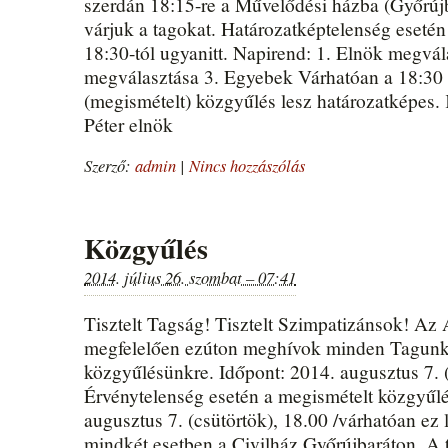
szerdán 18:15-re a Művelődési házba (Győrújbar
várjuk a tagokat. Határozatképtelenség eseté
18:30-tól ugyanitt. Napirend: 1. Elnök megvál
megválasztása 3. Egyebek Várhatóan a 18:30 
(megismételt) közgyűlés lesz határozatképes.
Péter elnök
Szerző:
admin
|
Nincs hozzászólás
Közgyűlés
2014. július 26. szombat – 07:41
Tisztelt Tagság! Tisztelt Szimpatizánsok! A
megfelelően ezúton meghívok minden Tagunka
közgyűlésünkre. Időpont: 2014. augusztus 7. (
Érvénytelenség esetén a megismételt közgyűlé
augusztus 7. (csütörtök), 18.00 /várhatóan ez 
mindkét esetben a Civilház Győrújbaráton. A