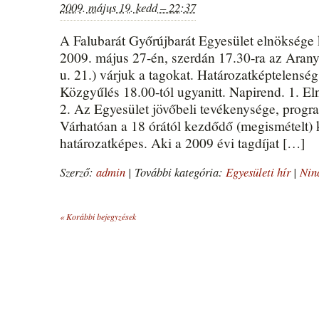
2009. május 19. kedd – 22:37
A Falubarát Győrújbarát Egyesület elnöksége 
2009. május 27-én, szerdán 17.30-ra az Aran
u. 21.) várjuk a tagokat. Határozatképtelensé
Közgyűlés 18.00-tól ugyanitt. Napirend. 1. E
2. Az Egyesület jövőbeli tevékenysége, prog
Várhatóan a 18 órától kezdődő (megismételt) 
határozatképes. Aki a 2009 évi tagdíjat […]
Szerző:
admin
|
További kategória:
Egyesületi hír
|
Nin
«
Korábbi bejegyzések