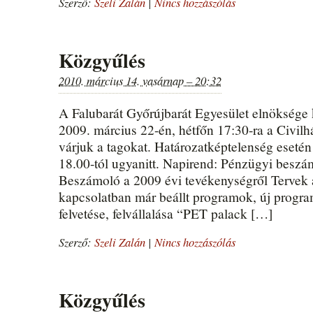
Szerző:
Szeli Zalán
|
Nincs hozzászólás
Közgyűlés
2010. március 14. vasárnap – 20:32
A Falubarát Győrújbarát Egyesület elnöksége 
2009. március 22-én, hétfőn 17:30-ra a Civilhá
várjuk a tagokat. Határozatképtelenség eseté
18.00-tól ugyanitt. Napirend: Pénzügyi beszá
Beszámoló a 2009 évi tevékenységről Tervek 
kapcsolatban már beállt programok, új progr
felvetése, felvállalása “PET palack […]
Szerző:
Szeli Zalán
|
Nincs hozzászólás
Közgyűlés