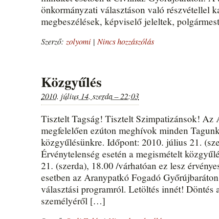
önkormányzati választáson való részvétellel k
megbeszélések, képviselő jeleltek, polgármest
Szerző:
zolyomi
|
Nincs hozzászólás
Közgyűlés
2010. július 14. szerda – 22:03
Tisztelt Tagság! Tisztelt Szimpatizánsok! A
megfelelően ezúton meghívok minden Tagunka
közgyűlésünkre. Időpont: 2010. július 21. (sz
Érvénytelenség esetén a megismételt közgyűlés
21. (szerda), 18.00 /várhatóan ez lesz érvény
esetben az Aranypatkó Fogadó Győrújbaráton
választási programról. Letöltés innét! Döntés 
személyéről […]