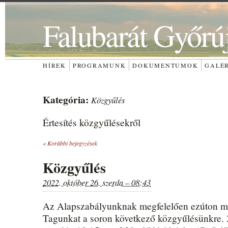
Falubarát Győrú
HÍREK
PROGRAMUNK
DOKUMENTUMOK
GALÉ
Kategória:
Közgyűlés
Értesítés közgyűlésekről
«
Korábbi bejegyzések
Közgyűlés
2022. október 26. szerda – 08:43
Az Alapszabályunknak megfelelően ezúton m
Tagunkat a soron következő közgyűlésünkre. 