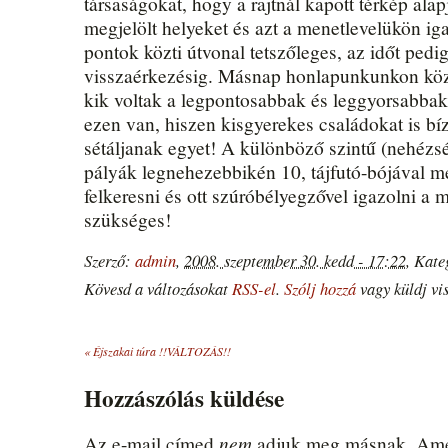
társaságokat, hogy a rajtnál kapott térkép alap
megjelölt helyeket és azt a menetlevelükön ig
pontok közti útvonal tetszőleges, az időt pedi
visszaérkezésig. Másnap honlapunkunkon köz
kik voltak a legpontosabbak és leggyorsabba
ezen van, hiszen kisgyerekes családokat is bíz
sétáljanak egyet! A különböző szintű (nehézs
pályák legnehezebbikén 10, tájfutó-bójával meg
felkeresni és ott szúróbélyegzővel igazolni a
szükséges!
Szerző:
admin
,
2008. szeptember 30. kedd - 17:22
, Kate
Kövesd a változásokat
RSS-el
.
Szólj hozzá
vagy küldj vis
«
Éjszakai túra !!VÁLTOZÁS!!
Hozzászólás küldése
nem
Az e-mail címed
adjuk meg másnak. Ame