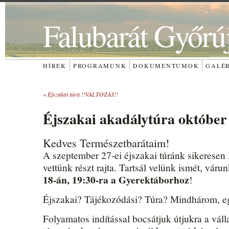
Falubarát Győrú
HÍREK
PROGRAMUNK
DOKUMENTUMOK
GALÉ
«
Éjszakai túra !!VÁLTOZÁS!!
Éjszakai akadálytúra október
Kedves Természetbarátaim!
A szeptember 27-ei éjszakai túránk sikeresen 
vettünk részt rajta. Tartsál velünk ismét, vár
18-án, 19:30-ra a Gyerektáborhoz
!
Éjszakai? Tájékozódási? Túra? Mindhárom, e
Folyamatos indítással bocsátjuk útjukra a váll