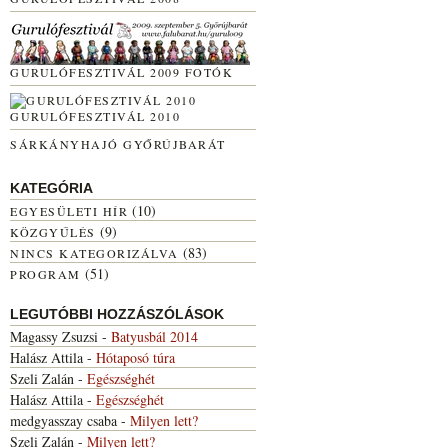
GURULÓFESZTIVÁL 2009 FOTÓK
GURULÓFESZTIVÁL 2010
SÁRKÁNYHAJÓ GYŐRÚJBARÁT
KATEGÓRIA
(10)
EGYESÜLETI HÍR
(9)
KÖZGYŰLÉS
(83)
NINCS KATEGORIZÁLVA
(51)
PROGRAM
LEGUTÓBBI HOZZÁSZÓLÁSOK
Magassy Zsuzsi
-
Batyusbál 2014
Halász Attila
-
Hótaposó túra
Szeli Zalán
-
Egészséghét
Halász Attila
-
Egészséghét
medgyasszay csaba
-
Milyen lett?
Szeli Zalán
-
Milyen lett?