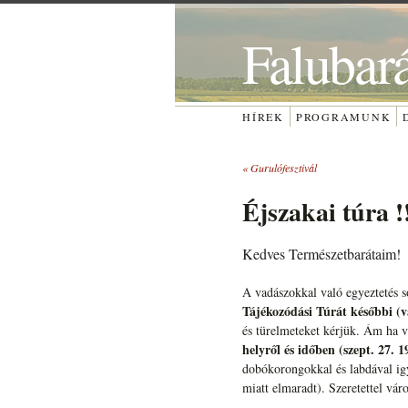
Falubar
HÍREK
PROGRAMUNK
«
Gurulófesztivál
Éjszakai túra
Kedves Természetbarátaim!
A vadászokkal való egyeztetés s
Tájékozódási Túrát későbbi (v
és türelmeteket kérjük. Ám ha va
helyről és időben (szept. 27. 
dobókorongokkal és labdával igy
miatt elmaradt). Szeretettel vár