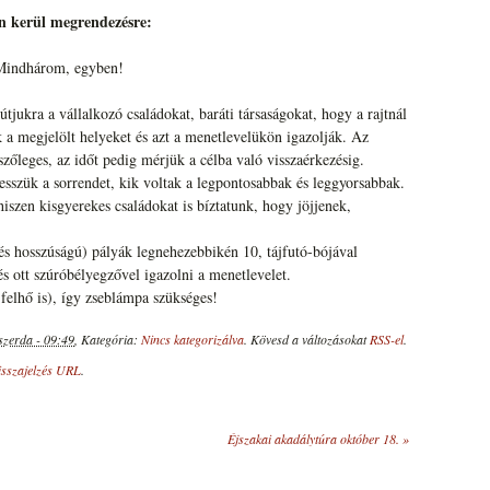
n kerül megrendezésre:
 Mindhárom, egyben!
útjukra a vállalkozó családokat, baráti társaságokat, hogy a rajtnál
k a megjelölt helyeket és azt a menetlevelükön igazolják. Az
szőleges, az időt pedig mérjük a célba való visszaérkezésig.
szük a sorrendet, kik voltak a legpontosabbak és leggyorsabbak.
iszen kisgyerekes családokat is bíztatunk, hogy jöjjenek,
s hosszúságú) pályák legnehezebbikén 10, tájfutó-bójával
 és ott szúróbélyegzővel igazolni a menetlevelet.
elhő is), így zseblámpa szükséges!
szerda - 09:49
, Kategória:
Nincs kategorizálva
. Kövesd a változásokat
RSS-el
.
isszajelzés URL
.
Éjszakai akadálytúra október 18.
»