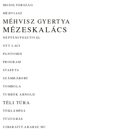
MOSOLYORSZÁG
MÉHVIASZ
MÉHVISZ GYERTYA
MÉZESKALÁCS
NÉPTÁNCFESZTIVÁL
OTT LACI
PANTOMIN
PROGRAM
STAFÉTA
SZÁMHÁBORÚ
TOMBOLA
TURBÓK ARNOLD
TÉLI TÚRA
TÖKLÁMPÁS
TŰZUGRÁS
UJBARATIT.AKARSZ.HU