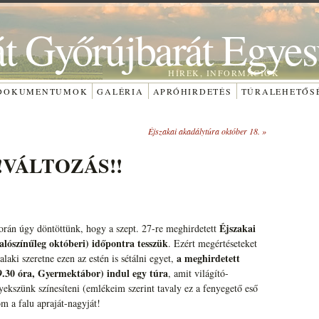
át Győrújbarát Egyes
HÍREK, INFORMÁCIÓK
DOKUMENTUMOK
GALÉRIA
APRÓHIRDETÉS
TÚRALEHETŐS
Éjszakai akadálytúra október 18.
»
 !!VÁLTOZÁS!!
Éjszakai
orán úgy döntöttünk, hogy a szept. 27-re meghirdetett
alószínűleg októberi) időpontra tesszük
. Ezért megértéseteket
a meghirdetett
laki szeretne ezen az estén is sétálni egyet,
19.30 óra, Gyermektábor) indul egy túra
, amit világító-
ekszünk színesíteni (emlékeim szerint tavaly ez a fenyegető eső
om a falu apraját-nagyját!