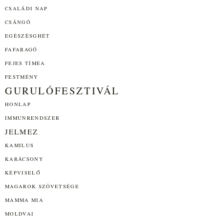
CSALÁDI NAP
CSÁNGÓ
EGÉSZÉSGHÉT
FAFARAGÓ
FEJES TÍMEA
FESTMÉNY
GURULÓFESZTIVÁL
HONLAP
IMMUNRENDSZER
JELMEZ
KAMILUS
KARÁCSONY
KÉPVISELŐ
MAGAROK SZÖVETSÉGE
MAMMA MIA
MOLDVAI