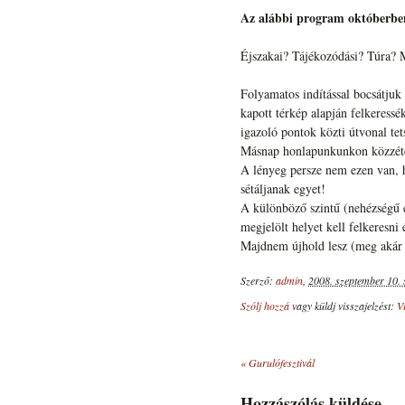
Az alábbi program októberbe
Éjszakai? Tájékozódási? Túra?
Folyamatos indítással bocsátjuk 
kapott térkép alapján felkeressé
igazoló pontok közti útvonal tet
Másnap honlapunkunkon közzétes
A lényeg persze nem ezen van, h
sétáljanak egyet!
A különböző szintű (nehézségű é
megjelölt helyet kell felkeresni
Majdnem újhold lesz (meg akár f
Szerző:
admin
,
2008. szeptember 10. 
Szólj hozzá
vagy küldj visszajelzést:
V
«
Gurulófesztivál
Hozzászólás küldése