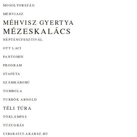
MOSOLYORSZÁG
MÉHVIASZ
MÉHVISZ GYERTYA
MÉZESKALÁCS
NÉPTÁNCFESZTIVÁL
OTT LACI
PANTOMIN
PROGRAM
STAFÉTA
SZÁMHÁBORÚ
TOMBOLA
TURBÓK ARNOLD
TÉLI TÚRA
TÖKLÁMPÁS
TŰZUGRÁS
UJBARATIT.AKARSZ.HU