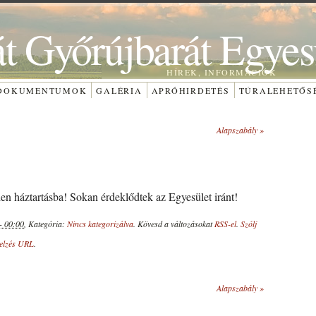
át Győrújbarát Egyes
HÍREK, INFORMÁCIÓK
DOKUMENTUMOK
GALÉRIA
APRÓHIRDETÉS
TÚRALEHETŐS
Alapszabály
»
en háztartásba! Sokan érdeklődtek az Egyesület iránt!
 - 00:00
, Kategória:
Nincs kategorizálva
. Kövesd a változásokat
RSS-el
.
Szólj
jelzés URL
.
Alapszabály
»