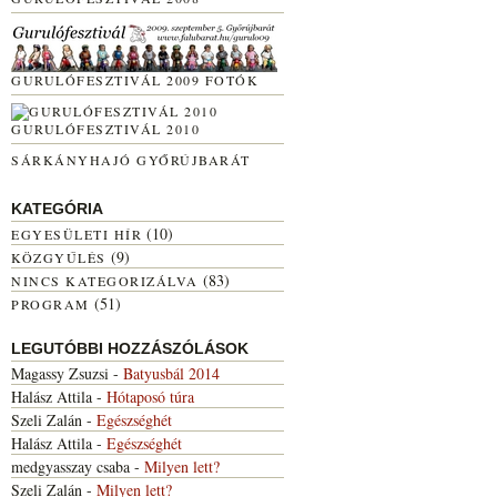
GURULÓFESZTIVÁL 2009 FOTÓK
GURULÓFESZTIVÁL 2010
SÁRKÁNYHAJÓ GYŐRÚJBARÁT
KATEGÓRIA
(10)
EGYESÜLETI HÍR
(9)
KÖZGYŰLÉS
(83)
NINCS KATEGORIZÁLVA
(51)
PROGRAM
LEGUTÓBBI HOZZÁSZÓLÁSOK
Magassy Zsuzsi
-
Batyusbál 2014
Halász Attila
-
Hótaposó túra
Szeli Zalán
-
Egészséghét
Halász Attila
-
Egészséghét
medgyasszay csaba
-
Milyen lett?
Szeli Zalán
-
Milyen lett?