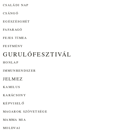
CSALÁDI NAP
CSÁNGÓ
EGÉSZÉSGHÉT
FAFARAGÓ
FEJES TÍMEA
FESTMÉNY
GURULÓFESZTIVÁL
HONLAP
IMMUNRENDSZER
JELMEZ
KAMILUS
KARÁCSONY
KÉPVISELŐ
MAGAROK SZÖVETSÉGE
MAMMA MIA
MOLDVAI