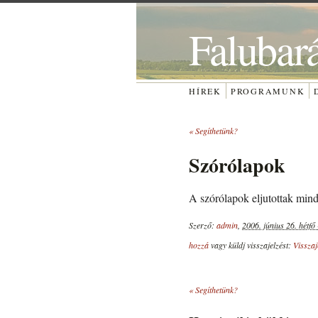
Falubar
HÍREK
PROGRAMUNK
«
Segíthetünk?
Szórólapok
A szórólapok eljutottak mind
Szerző:
admin
,
2006. június 26. hétfő
hozzá
vagy küldj visszajelzést:
Vissza
«
Segíthetünk?